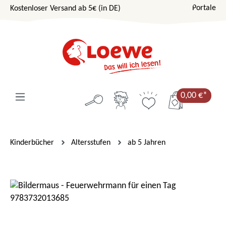
Portale
Kostenloser Versand ab 5€ (in DE)
Zum Hauptinhalt springen
0,00 €*
Kinderbücher
Altersstufen
ab 5 Jahren
Bildergalerie überspringen