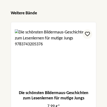
Produktgalerie überspringen
Weitere Bände
Die schönsten Bildermaus-Geschichten
zum Lesenlernen für mutige Jungs
7,99 €*