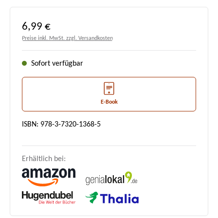
Regulärer Preis:
6,99 €
Preise inkl. MwSt. zzgl. Versandkosten
Sofort verfügbar
E-Book
ISBN: 978-3-7320-1368-5
Erhältlich bei: