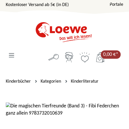
Portale
Kostenloser Versand ab 5€ (in DE)
Zum Hauptinhalt springen
0,00 €*
Kinderbücher
Kategorien
Kinderliteratur
Bildergalerie überspringen