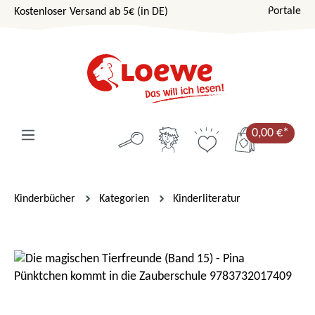
Portale
Kostenloser Versand ab 5€ (in DE)
Zum Hauptinhalt springen
0,00 €*
Kinderbücher
Kategorien
Kinderliteratur
Bildergalerie überspringen