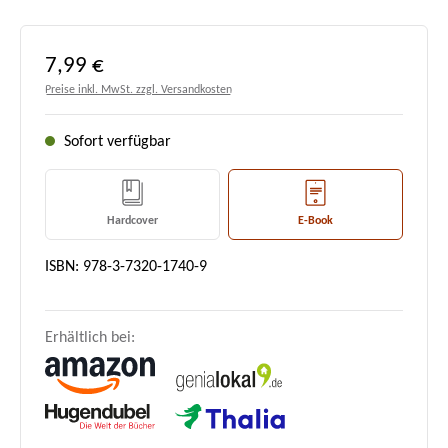
Regulärer Preis:
7,99 €
Preise inkl. MwSt. zzgl. Versandkosten
Sofort verfügbar
Hardcover
E-Book
ISBN: 978-3-7320-1740-9
Erhältlich bei: