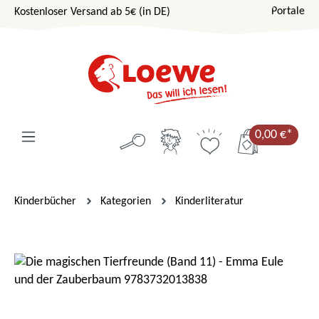
Portale
Kostenloser Versand ab 5€ (in DE)
Zum Hauptinhalt springen
0,00 €*
Kinderbücher
Kategorien
Kinderliteratur
Bildergalerie überspringen