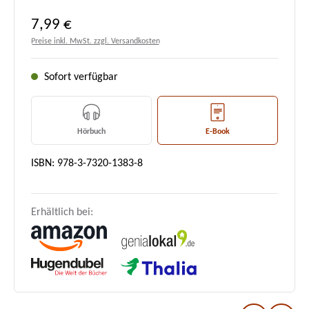
Regulärer Preis:
7,99 €
Preise inkl. MwSt. zzgl. Versandkosten
Sofort verfügbar
Hörbuch
E-Book
ISBN: 978-3-7320-1383-8
Erhältlich bei: