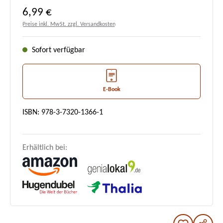
Regulärer Preis:
6,99 €
Preise inkl. MwSt. zzgl. Versandkosten
Sofort verfügbar
E-Book
ISBN: 978-3-7320-1366-1
Erhältlich bei: