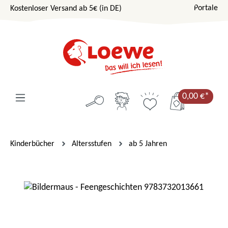
Portale
Kostenloser Versand ab 5€ (in DE)
Zum Hauptinhalt springen
0,00 €*
Kinderbücher
Altersstufen
ab 5 Jahren
Bildergalerie überspringen