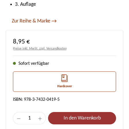
3. Auflage
Zur Reihe & Marke
Regulärer Preis:
8,95 €
Preise inkl. MwSt. zzgl. Versandkosten
Sofort verfügbar
Hardcover
ISBN: 978-3-7432-0419-5
Produkt Anzahl: Gib den gewünschten Wert e
In den Warenkorb