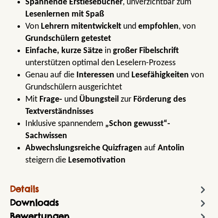
Spannende Erstlesebücher
, unverzichtbar zum
Lesenlernen mit Spaß
Von
Lehrern mitentwickelt
und
empfohlen
, von
Grundschülern getestet
Einfache, kurze Sätze
in
großer Fibelschrift
unterstützen optimal den Leselern-Prozess
Genau auf die
Interessen
und
Lesefähigkeiten
von
Grundschülern ausgerichtet
Mit
Frage-
und
Übungsteil
zur
Förderung des
Textverständnisses
Inklusive spannendem
„Schon gewusst“-
Sachwissen
Abwechslungsreiche Quizfragen
auf
Antolin
steigern die
Lesemotivation
Details
Downloads
Bewertungen