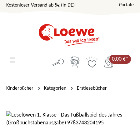
Portale
Kostenloser Versand ab 5€ (in DE)
Zum Hauptinhalt springen
0,00 €*
Kinderbücher
Kategorien
Erstlesebücher
Bildergalerie überspringen