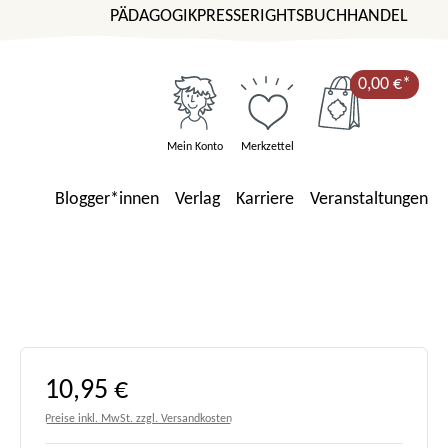
PÄDAGOGIK
PRESSE
RIGHTS
BUCHHANDEL
0,00 €*
Mein Konto
Merkzettel
Blogger*innen
Verlag
Karriere
Veranstaltungen
Regulärer Preis:
10,95 €
Preise inkl. MwSt. zzgl. Versandkosten