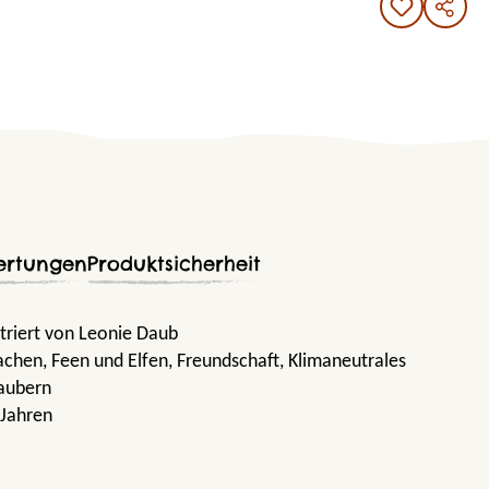
ertungen
Produktsicherheit
striert von Leonie Daub
rachen
, Feen und Elfen
, Freundschaft
, Klimaneutrales
Zaubern
 Jahren