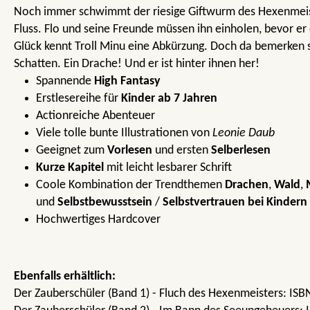
Noch immer schwimmt der riesige Giftwurm des Hexenmei
Fluss. Flo und seine Freunde müssen ihn einholen, bevor er 
Glück kennt Troll Minu eine Abkürzung. Doch da bemerken s
Schatten. Ein Drache! Und er ist hinter ihnen her!
Spannende
High Fantasy
Erstlesereihe für
Kinder ab 7 Jahren
Actionreiche Abenteuer
Viele tolle bunte Illustrationen von
Leonie Daub
Geeignet zum
Vorlesen
und ersten
Selberlesen
Kurze Kapitel
mit leicht lesbarer Schrift
Coole Kombination der Trendthemen
Drachen
,
Wald
,
und
Selbstbewusstsein
/
Selbstvertrauen bei Kindern
Hochwertiges Hardcover
Ebenfalls erhältlich:
Der Zauberschüler (Band 1) - Fluch des Hexenmeisters: IS