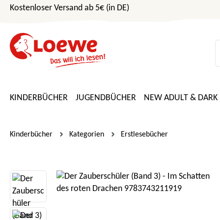
Kostenloser Versand ab 5€ (in DE)
m Hauptinhalt springen
Zur Suche springen
Zur Hauptnavigation springen
KINDERBÜCHER
JUGENDBÜCHER
NEW ADULT & DARK
Kinderbücher
Kategorien
Erstlesebücher
Bildergalerie überspringen