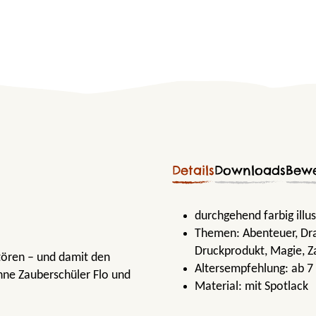
Details
Downloads
Bew
durchgehend farbig illu
Themen:
Abenteuer
, D
Druckprodukt
, Magie
, 
tören – und damit den
Altersempfehlung:
ab 7
ne Zauberschüler Flo und
Material:
mit Spotlack