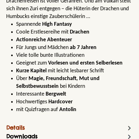
Drachenfelsen ist voller Gefahren. Und am Vulkan stellt
sich ihnen Zuri entgegen – die Hüterin der Drachen und
Humbucks einstige Zauberschülerin …
Spannende
High Fantasy
Coole Erstlesereihe mit
Drachen
Actionreiche Abenteuer
Für Jungs und Mädchen
ab 7 Jahren
Viele tolle bunte Illustrationen
Geeignet zum
Vorlesen und ersten Selberlesen
Kurze Kapitel
mit leicht lesbarer Schrift
Über
Magie, Freundschaft, Mut und
Selbstbewusstsein
bei Kindern
Interessante
Bergwelt
Hochwertiges
Hardcover
mit Quizfragen auf
Antolin
Details
Downloads