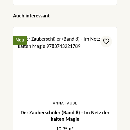
Produktgalerie überspringen
Auch interessant
Neu
ANNA TAUBE
Der Zauberschüler (Band 8) - Im Netz der
kalten Magie
10,95 €*