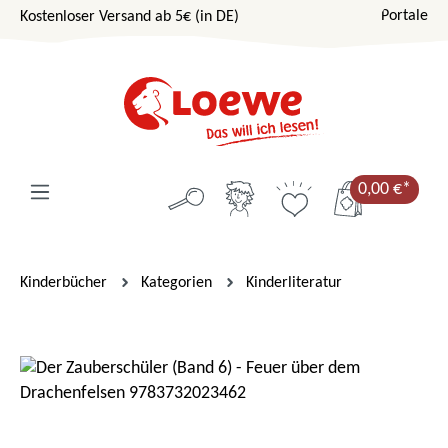
Portale
Kostenloser Versand ab 5€ (in DE)
Zum Hauptinhalt springen
0,00 €*
Kinderbücher
Kategorien
Kinderliteratur
Bildergalerie überspringen