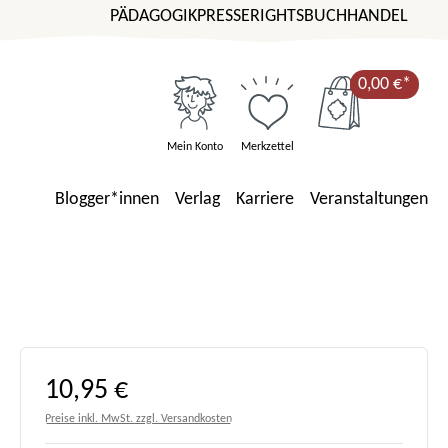
PÄDAGOGIK
PRESSE
RIGHTS
BUCHHANDEL
0,00 €*
Mein Konto
Merkzettel
Blogger*innen
Verlag
Karriere
Veranstaltungen
Regulärer Preis:
10,95 €
Preise inkl. MwSt. zzgl. Versandkosten