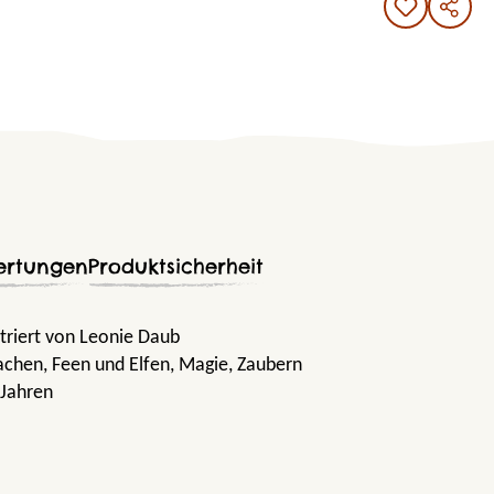
ertungen
Produktsicherheit
striert von Leonie Daub
rachen
, Feen und Elfen
, Magie
, Zaubern
 Jahren