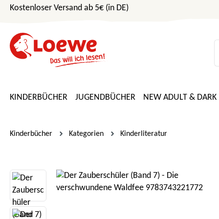
Kostenloser Versand ab 5€ (in DE)
m Hauptinhalt springen
Zur Suche springen
Zur Hauptnavigation springen
KINDERBÜCHER
JUGENDBÜCHER
NEW ADULT & DARK
Kinderbücher
Kategorien
Kinderliteratur
Bildergalerie überspringen