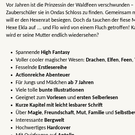
Vor Jahren ist die Prinzessin der Waldfeen verschwunden – F
Zauberschüler sie in Ondas Schloss zu finden. Gemeinsam m
will er den Hexenrat besiegen. Doch da tauchen der fiese 
Hexe Ekla auf ... und Flo wird von einem Fluch getroffen! 
wird er seine Mutter endlich wiedersehen?
Spannende
High Fantasy
Voller cooler magischer Wesen:
Drachen
,
Elfen
,
Feen
,
Fesselnde
Erstlesereihe
Actionreiche Abenteuer
Für Jungs und Mädchen
ab 7 Jahren
Viele tolle
bunte Illustrationen
Geeignet zum
Vorlesen
und
ersten Selberlesen
Kurze Kapitel mit leicht lesbarer Schrift
Über
Magie
,
Freundschaft
,
Mut
,
Familie
und
Selbstbe
Interessante
Bergwelt
Hochwertiges
Hardcover