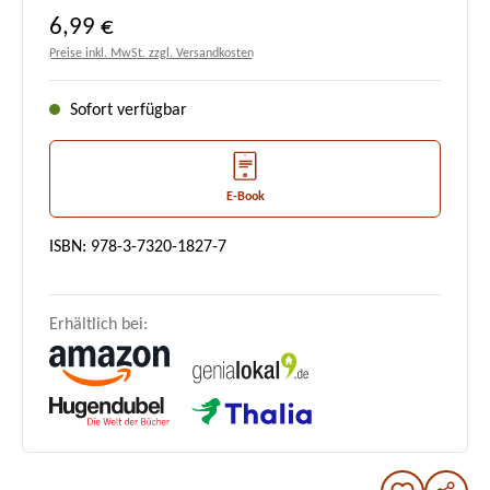
Regulärer Preis:
6,99 €
Preise inkl. MwSt. zzgl. Versandkosten
Sofort verfügbar
E-Book
ISBN: 978-3-7320-1827-7
Erhältlich bei: