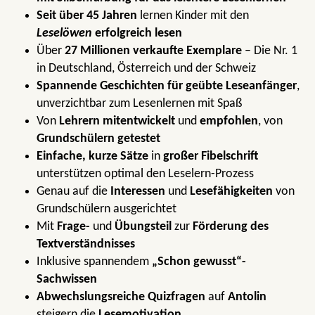
Seit über 45 Jahren
lernen Kinder mit den
Leselöwen
erfolgreich lesen
Über
27 Millionen verkaufte Exemplare
– Die Nr. 1
in Deutschland, Österreich und der Schweiz
Spannende Geschichten für geübte Leseanfänger
,
unverzichtbar zum Lesenlernen mit Spaß
Von
Lehrern mitentwickelt
und
empfohlen
, von
Grundschülern getestet
Einfache, kurze Sätze
in
großer Fibelschrift
unterstützen optimal den Leselern-Prozess
Genau auf die
Interessen
und
Lesefähigkeiten
von
Grundschülern ausgerichtet
Mit
Frage-
und
Übungsteil
zur
Förderung des
Textverständnisses
Inklusive spannendem
„Schon gewusst“-
Sachwissen
Abwechslungsreiche Quizfragen
auf
Antolin
steigern die
Lesemotivation