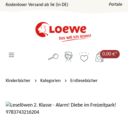
Portale
Kostenloser Versand ab 5€ (in DE)
Zum Hauptinhalt springen
0,00 €*
Kinderbücher
Kategorien
Erstlesebücher
Bildergalerie überspringen