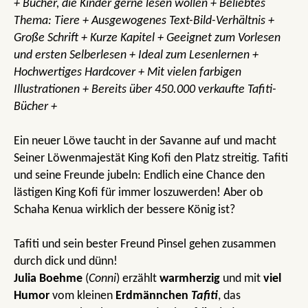
+ Bücher, die Kinder gerne lesen wollen + Beliebtes
Thema: Tiere + Ausgewogenes Text-Bild-Verhältnis +
Große Schrift + Kurze Kapitel + Geeignet zum Vorlesen
und ersten Selberlesen + Ideal zum Lesenlernen +
Hochwertiges Hardcover + Mit vielen farbigen
Illustrationen + Bereits über 450.000 verkaufte Tafiti-
Bücher +
Ein neuer Löwe taucht in der Savanne auf und macht
Seiner Löwenmajestät King Kofi den Platz streitig. Tafiti
und seine Freunde jubeln: Endlich eine Chance den
lästigen King Kofi für immer loszuwerden! Aber ob
Schaha Kenua wirklich der bessere König ist?
Tafiti und sein bester Freund Pinsel gehen zusammen
durch dick und dünn!
Julia Boehme
(
Conni
) erzählt
warmherzig
und mit
viel
Humor
vom kleinen
Erdmännchen
Tafiti
, das