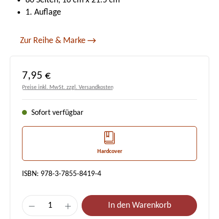
80 Seiten, 16 cm x 21.5 cm
1. Auflage
Zur Reihe & Marke
Regulärer Preis:
7,95 €
Preise inkl. MwSt. zzgl. Versandkosten
Sofort verfügbar
Hardcover
ISBN: 978-3-7855-8419-4
Produkt Anzahl: Gib den gewünschten Wert e
In den Warenkorb