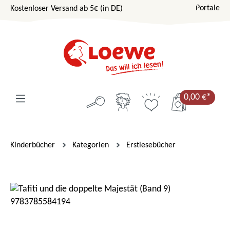
Portale
Kostenloser Versand ab 5€ (in DE)
Zum Hauptinhalt springen
0,00 €*
Kinderbücher
Kategorien
Erstlesebücher
Bildergalerie überspringen