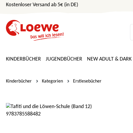
Kostenloser Versand ab 5€ (in DE)
m Hauptinhalt springen
Zur Suche springen
Zur Hauptnavigation springen
KINDERBÜCHER
JUGENDBÜCHER
NEW ADULT & DARK
Kinderbücher
Kategorien
Erstlesebücher
Bildergalerie überspringen