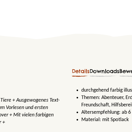
Details
Downloads
Bew
durchgehend farbig illus
Themen:
Abenteuer
, E
: Tiere + Ausgewogenes Text-
Freundschaft
, Hilfsbere
zum Vorlesen und ersten
Altersempfehlung:
ab 6
ver + Mit vielen farbigen
Material:
mit Spotlack
r +