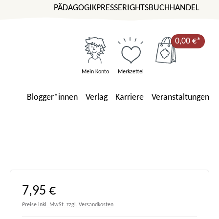
PÄDAGOGIK
PRESSE
RIGHTS
BUCHHANDEL
0,00 €*
Mein Konto
Merkzettel
Blogger*innen
Verlag
Karriere
Veranstaltungen
Regulärer Preis:
7,95 €
Preise inkl. MwSt. zzgl. Versandkosten