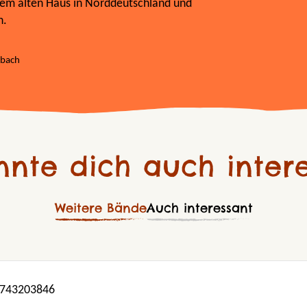
inem alten Haus in Norddeutschland und
n.
abach
nnte dich auch intere
Weitere Bände
Auch interessant