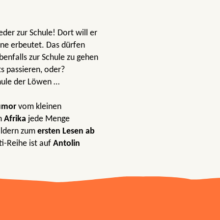
der zur Schule! Dort will er
ne erbeutet. Das dürfen
ebenfalls zur Schule zu gehen
ts passieren, oder?
chule der Löwen …
Humor
vom kleinen
in
Afrika
jede Menge
Bildern zum
ersten Lesen
ab
iti-Reihe ist auf
Antolin