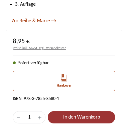
3. Auflage
Zur Reihe & Marke
Regulärer Preis:
8,95 €
Preise inkl. MwSt. zzgl. Versandkosten
Sofort verfügbar
Hardcover
ISBN: 978-3-7855-8580-1
Produkt Anzahl: Gib den gewünschten Wert e
In den Warenkorb