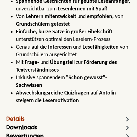
Spannende Geschichten für geübte Leseanfänger,
unverzichtbar zum
Lesenlernen mit Spaß
Von
Lehrern mitentwickelt
und
empfohlen,
von
Grundschülern getestet
Einfache, kurze Sätze
in
großer Fibelschrift
unterstützen optimal den Leselern-Prozess
Genau auf die
Interessen
und
Lesefähigkeiten
von
Grundschülern ausgerichtet
Mit
Frage-
und
Übungsteil
zur
Förderung des
Textverständnisses
Inklusive spannendem
"Schon gewusst"-
Sachwissen
Abwechslungsreiche Quizfragen
auf
Antolin
steigern die
Lesemotivation
Details
Downloads
Bewertungen