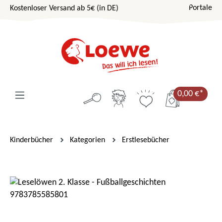
Portale
Kostenloser Versand ab 5€ (in DE)
Zum Hauptinhalt springen
0,00 €*
Kinderbücher
Kategorien
Erstlesebücher
Bildergalerie überspringen