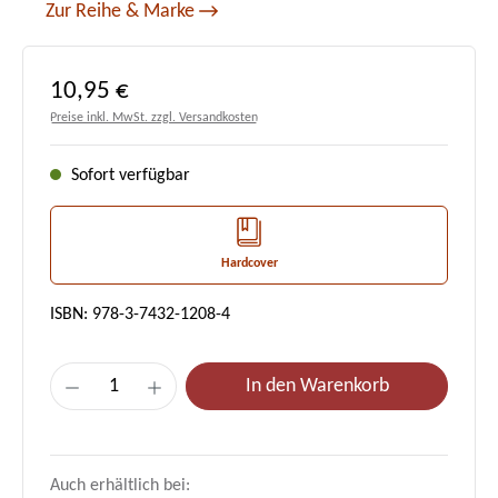
Zur Reihe & Marke
Regulärer Preis:
10,95 €
Preise inkl. MwSt. zzgl. Versandkosten
Sofort verfügbar
Hardcover
ISBN: 978-3-7432-1208-4
Produkt Anzahl: Gib den gewünschten Wert e
In den Warenkorb
Auch erhältlich bei: