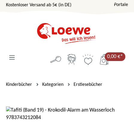
Portale
Kostenloser Versand ab 5€ (in DE)
Zum Hauptinhalt springen
0,00 €*
Kinderbücher
Kategorien
Erstlesebücher
Bildergalerie überspringen