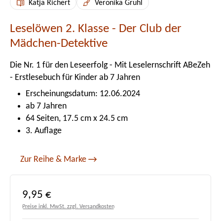
Katja Richert
Veronika Gruhl
Leselöwen 2. Klasse - Der Club der
Mädchen-Detektive
Die Nr. 1 für den Leseerfolg - Mit Leselernschrift ABeZeh
- Erstlesebuch für Kinder ab 7 Jahren
Erscheinungsdatum: 12.06.2024
ab 7 Jahren
64 Seiten, 17.5 cm x 24.5 cm
3. Auflage
Zur Reihe & Marke
Regulärer Preis:
9,95 €
Preise inkl. MwSt. zzgl. Versandkosten