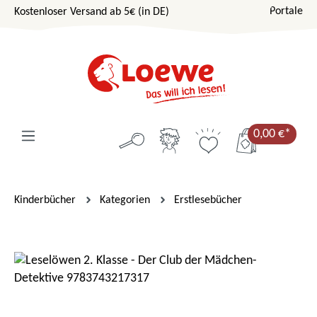
Portale
Kostenloser Versand ab 5€ (in DE)
Zum Hauptinhalt springen
0,00 €*
Kinderbücher
Kategorien
Erstlesebücher
Bildergalerie überspringen