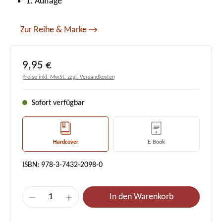
1. Auflage
Zur Reihe & Marke
Regulärer Preis:
9,95 €
Preise inkl. MwSt. zzgl. Versandkosten
Sofort verfügbar
Hardcover
E-Book
ISBN: 978-3-7432-2098-0
Produkt Anzahl: Gib den gewünschten Wert e
In den Warenkorb