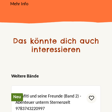
Mehr Info
Das könnte dich auch
interessieren
Produktgalerie überspringen
Weitere Bände
Neu