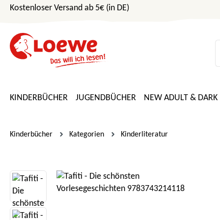
Kostenloser Versand ab 5€ (in DE)
m Hauptinhalt springen
Zur Suche springen
Zur Hauptnavigation springen
KINDERBÜCHER
JUGENDBÜCHER
NEW ADULT & DARK
Kinderbücher
Kategorien
Kinderliteratur
Bildergalerie überspringen