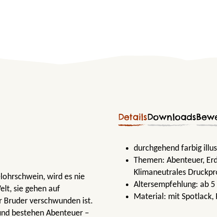
Details
Downloads
Bew
durchgehend farbig illus
Themen:
Abenteuer
, E
Klimaneutrales Druckpr
lohrschwein, wird es nie
Altersempfehlung:
ab 5
elt, sie gehen auf
Material:
mit Spotlack,
r Bruder verschwunden ist.
und bestehen Abenteuer –