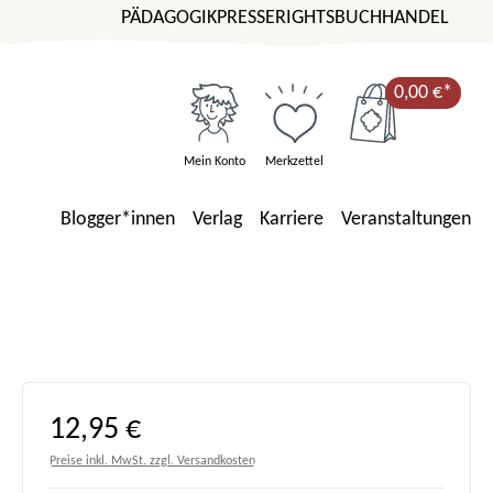
PÄDAGOGIK
PRESSE
RIGHTS
BUCHHANDEL
0,00 €*
Mein Konto
Merkzettel
Blogger*innen
Verlag
Karriere
Veranstaltungen
Regulärer Preis:
12,95 €
Preise inkl. MwSt. zzgl. Versandkosten