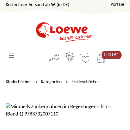
Portale
Kostenloser Versand ab 5€ (in DE)
Zum Hauptinhalt springen
0,00 €*
Kinderbücher
Kategorien
Erstlesebücher
Bildergalerie überspringen