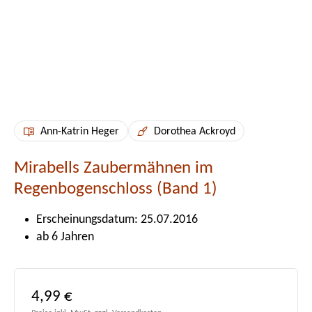
Ann-Katrin Heger
Dorothea Ackroyd
Mirabells Zaubermähnen im
Regenbogenschloss (Band 1)
Erscheinungsdatum: 25.07.2016
ab 6 Jahren
Regulärer Preis:
4,99 €