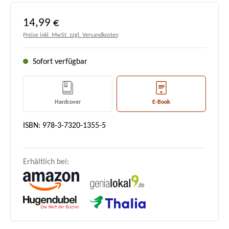
Regulärer Preis:
14,99 €
Preise inkl. MwSt. zzgl. Versandkosten
Sofort verfügbar
Hardcover
E-Book
ISBN: 978-3-7320-1355-5
Erhältlich bei: