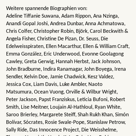
Weitere spannende Biographien von:
Adeline Tiffanie Suwana, Adam Rippon, Ana Nzinga,
Anandi Gopal Joshi, Andrea Dunbar, Anna Achmatowa,
Chris Colfer, Christopher Robin, Björk, Carol Beckwith &
Angela Fisher, Christine De Pizan, Dr. Seuss, Die
Edelweisspiraten, Ellen Macarthur, Ellen & William Craft,
Emma González, Eric Underwood, Evonne Goolagong
Cawley, Greta Gerwig, Hannah Herbst, Jack Johnson,
John Bradburne, Indira Ranamagar, John Boyega, Irena
Sendler, Kelvin Doe, Jamie Chadwick, Kesz Valdez,
Jessica Cox, Liam Davis, Luke Ambler, Naoto
Matsumura, Ocean Vuong, Orville & Wilbur Wright,
Peter Jackson, Papst Franziskus, Leticia Bufoni, Robert
Smith, Lise Meitner, Loujain Al-Hathloul, Ryan White,
Saroo Brierley, Margarete Steiff, Shah Rukh Khan, Simón
Bolívar, Sócrates, Rosie Swale-Pope, Stanislaw Petrow,
Sally Ride, Das Innocence Project, Die Weisshelme,