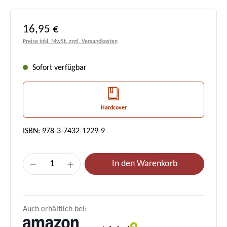
Regulärer Preis:
16,95 €
Preise inkl. MwSt. zzgl. Versandkosten
Sofort verfügbar
Hardcover
ISBN: 978-3-7432-1229-9
Produkt Anzahl: Gib den gewünschten Wert e
In den Warenkorb
Auch erhältlich bei: