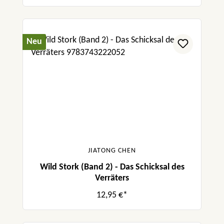
„Das Buch ist ein spannender Ausflug in die
Geschichte unserer Welt und lässt viele
Zusammenhänge deutlich werden.“ Kinder-
Neu
und Jugendmedien Ostschweiz
JIATONG CHEN
Wild Stork (Band 2) - Das Schicksal des
Verräters
12,95 €*