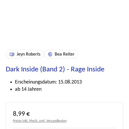
Jeyn Roberts
Bea Reiter
Dark Inside (Band 2) - Rage Inside
Erscheinungsdatum: 15.08.2013
ab 14 Jahren
Regulärer Preis:
8,99 €
Preise inkl. MwSt. zzgl. Versandkosten