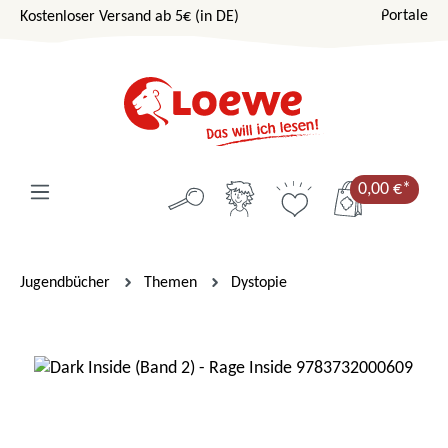
Portale
Kostenloser Versand ab 5€ (in DE)
Zum Hauptinhalt springen
0,00 €*
Jugendbücher
Themen
Dystopie
Bildergalerie überspringen