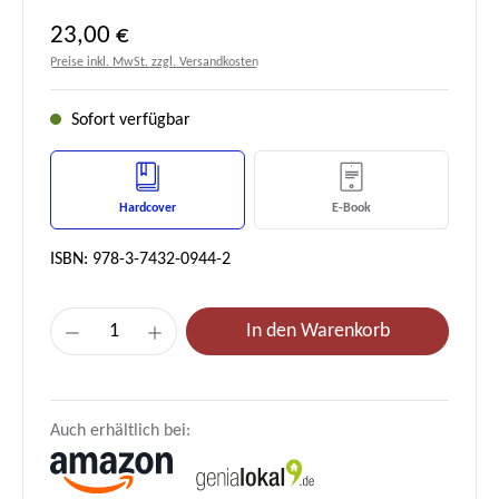
Regulärer Preis:
23,00 €
Preise inkl. MwSt. zzgl. Versandkosten
Sofort verfügbar
Hardcover
E-Book
ISBN: 978-3-7432-0944-2
Produkt Anzahl: Gib den gewünschten Wert e
In den Warenkorb
Auch erhältlich bei: