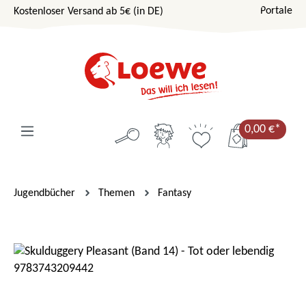
Portale
Kostenloser Versand ab 5€ (in DE)
Zum Hauptinhalt springen
0,00 €*
Jugendbücher
Themen
Fantasy
Bildergalerie überspringen