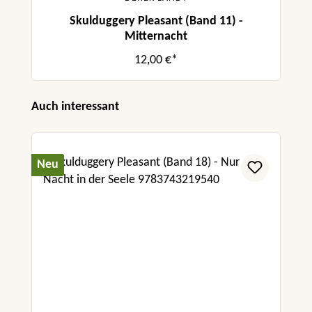
Skulduggery Pleasant (Band 11) -
Mitternacht
12,00 €*
Produktgalerie überspringen
Auch interessant
Neu