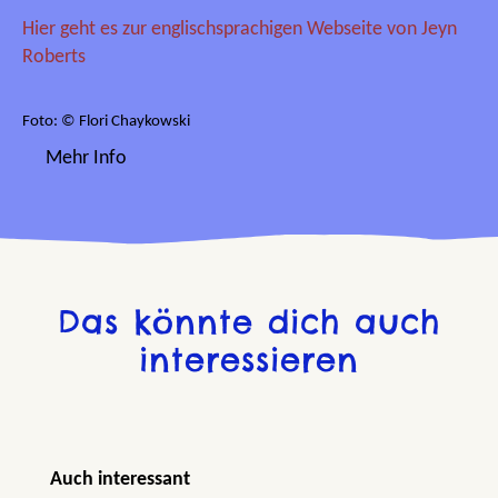
Hier geht es zur englischsprachigen Webseite von Jeyn
Roberts
Foto: © Flori Chaykowski
Mehr Info
Das könnte dich auch
interessieren
Produktgalerie überspringen
Auch interessant