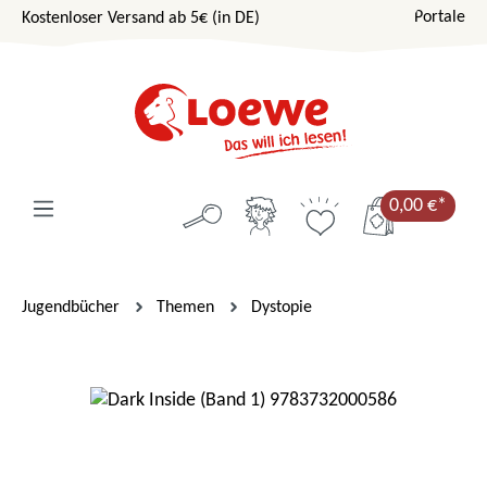
Portale
Kostenloser Versand ab 5€ (in DE)
Zum Hauptinhalt springen
0,00 €*
Jugendbücher
Themen
Dystopie
Bildergalerie überspringen