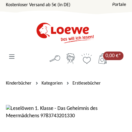
Portale
Kostenloser Versand ab 5€ (in DE)
Zum Hauptinhalt springen
0,00 €*
Kinderbücher
Kategorien
Erstlesebücher
Bildergalerie überspringen