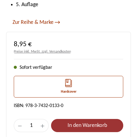
5. Auflage
Zur Reihe & Marke
Regulärer Preis:
8,95 €
Preise inkl. MwSt. zzgl. Versandkosten
Sofort verfügbar
Hardcover
ISBN: 978-3-7432-0133-0
Produkt Anzahl: Gib den gewünschten Wert e
In den Warenkorb