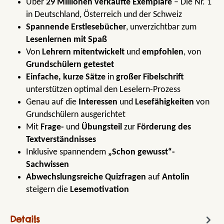
Über
29 Millionen verkaufte Exemplare
– Die Nr. 1
in Deutschland, Österreich und der Schweiz
Spannende Erstlesebücher
, unverzichtbar zum
Lesenlernen mit Spaß
Von
Lehrern mitentwickelt
und
empfohlen
, von
Grundschülern getestet
Einfache, kurze Sätze
in
großer Fibelschrift
unterstützen optimal den Leselern-Prozess
Genau auf die
Interessen
und
Lesefähigkeiten
von
Grundschülern ausgerichtet
Mit
Frage-
und
Übungsteil
zur
Förderung des
Textverständnisses
Inklusive spannendem
„Schon gewusst“-
Sachwissen
Abwechslungsreiche Quizfragen
auf
Antolin
steigern die
Lesemotivation
Details