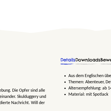
Details
Downloads
Bew
Aus dem Englischen über
Themen:
Abenteuer
, De
Altersempfehlung:
ab 1
bung. Die Opfer sind alle
Material:
mit Spotlack
iteinander. Skulduggery und
ierte Nachricht. Will der