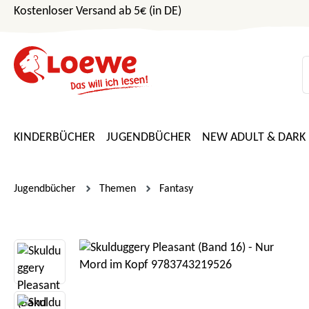
Kostenloser Versand ab 5€ (in DE)
m Hauptinhalt springen
Zur Suche springen
Zur Hauptnavigation springen
KINDERBÜCHER
JUGENDBÜCHER
NEW ADULT & DARK
Jugendbücher
Themen
Fantasy
Bildergalerie überspringen