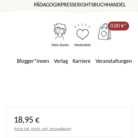
PÄDAGOGIK
PRESSE
RIGHTS
BUCHHANDEL
0,00 €*
Mein Konto
Merkzettel
Blogger*innen
Verlag
Karriere
Veranstaltungen
Regulärer Preis:
18,95 €
Preise inkl. MwSt. zzgl. Versandkosten