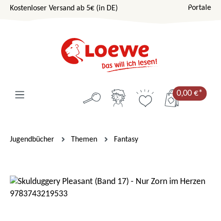
Portale
Kostenloser Versand ab 5€ (in DE)
Zum Hauptinhalt springen
0,00 €*
Jugendbücher
Themen
Fantasy
Bildergalerie überspringen