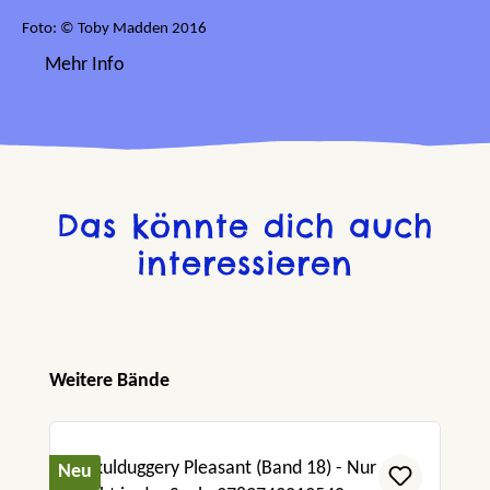
Foto: © Toby Madden 2016
Mehr Info
Das könnte dich auch
interessieren
Produktgalerie überspringen
Weitere Bände
Neu