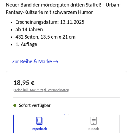
Neuer Band der mörderguten dritten Staffel! - Urban-
Fantasy-Kultserie mit schwarzem Humor
Erscheinungsdatum: 13.11.2025
ab 14 Jahren
432 Seiten, 13.5 cm x 21 cm
1. Auflage
Zur Reihe & Marke
Regulärer Preis:
18,95 €
Preise inkl. MwSt. zzgl. Versandkosten
Sofort verfügbar
Paperback
E-Book