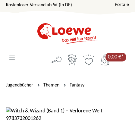
Portale
Kostenloser Versand ab 5€ (in DE)
Zum Hauptinhalt springen
0,00 €*
Jugendbücher
Themen
Fantasy
Bildergalerie überspringen