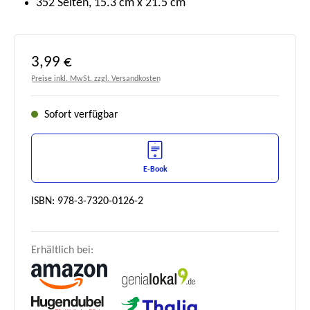
352 Seiten, 15.3 cm x 21.5 cm
Regulärer Preis:
3,99 €
Preise inkl. MwSt. zzgl. Versandkosten
Sofort verfügbar
E-Book
ISBN: 978-3-7320-0126-2
Erhältlich bei: