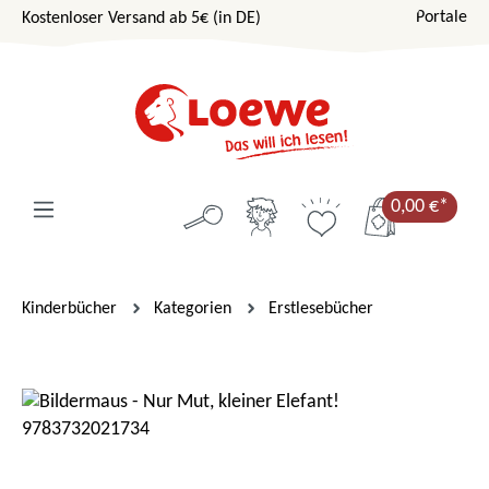
Portale
Kostenloser Versand ab 5€ (in DE)
Zum Hauptinhalt springen
0,00 €*
Kinderbücher
Kategorien
Erstlesebücher
Bildergalerie überspringen