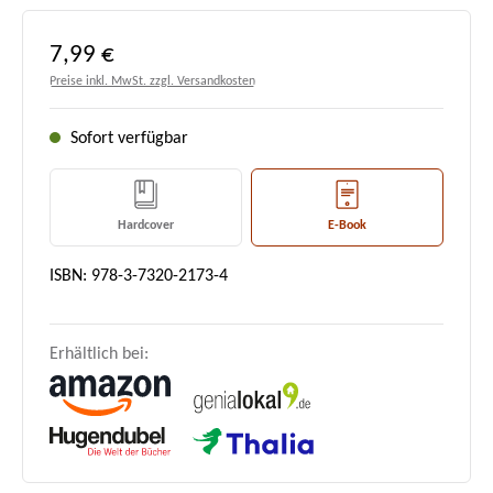
Regulärer Preis:
7,99 €
Preise inkl. MwSt. zzgl. Versandkosten
Sofort verfügbar
Hardcover
E-Book
ISBN: 978-3-7320-2173-4
Erhältlich bei: