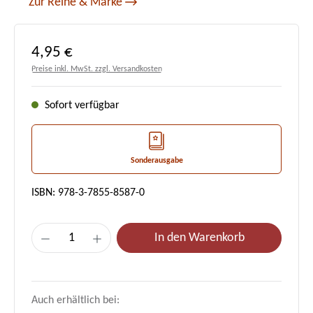
Zur Reihe & Marke
Regulärer Preis:
4,95 €
Preise inkl. MwSt. zzgl. Versandkosten
Sofort verfügbar
Sonderausgabe
ISBN: 978-3-7855-8587-0
Produkt Anzahl: Gib den gewünschten Wert e
In den Warenkorb
Auch erhältlich bei: