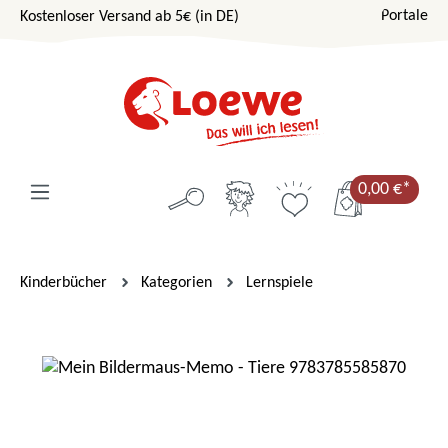
Portale
Kostenloser Versand ab 5€ (in DE)
Zum Hauptinhalt springen
0,00 €*
Kinderbücher
Kategorien
Lernspiele
Bildergalerie überspringen