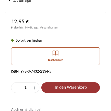
1. Auflage
Regulärer Preis:
12,95 €
Preise inkl. MwSt. zzgl. Versandkosten
Sofort verfügbar
Taschenbuch
ISBN: 978-3-7432-2134-5
Produkt Anzahl: Gib den gewünschten Wert e
In den Warenkorb
Auch erhältlich bei: