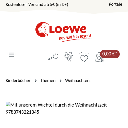
Portale
Kostenloser Versand ab 5€ (in DE)
Zum Hauptinhalt springen
0,00 €*
Kinderbücher
Themen
Weihnachten
Bildergalerie überspringen