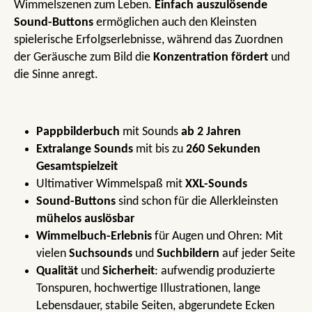
Wimmelszenen zum Leben.
Einfach auszulösende
Sound-Buttons
ermöglichen auch den Kleinsten
spielerische Erfolgserlebnisse, während das Zuordnen
der Geräusche zum Bild die
Konzentration fördert
und
die Sinne anregt.
Pappbilderbuch
mit Sounds
ab 2 Jahren
Extralange Sounds
mit bis zu
260 Sekunden
Gesamtspielzeit
Ultimativer Wimmelspaß mit
XXL-Sounds
Sound-Buttons
sind schon für die Allerkleinsten
mühelos auslösbar
Wimmelbuch-Erlebnis
für Augen und Ohren: Mit
vielen
Suchsounds
und
Suchbildern
auf jeder Seite
Qualität
und
Sicherheit
: aufwendig produzierte
Tonspuren, hochwertige Illustrationen, lange
Lebensdauer, stabile Seiten, abgerundete Ecken