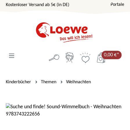
Portale
Kostenloser Versand ab 5€ (in DE)
Zum Hauptinhalt springen
0,00 €*
Kinderbücher
Themen
Weihnachten
Bildergalerie überspringen