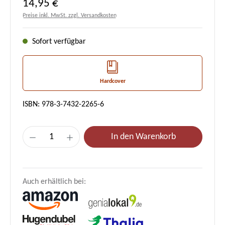
Regulärer Preis:
14,95 €
Preise inkl. MwSt. zzgl. Versandkosten
Sofort verfügbar
Hardcover
ISBN: 978-3-7432-2265-6
Produkt Anzahl: Gib den gewünschten Wert e
In den Warenkorb
Auch erhältlich bei: