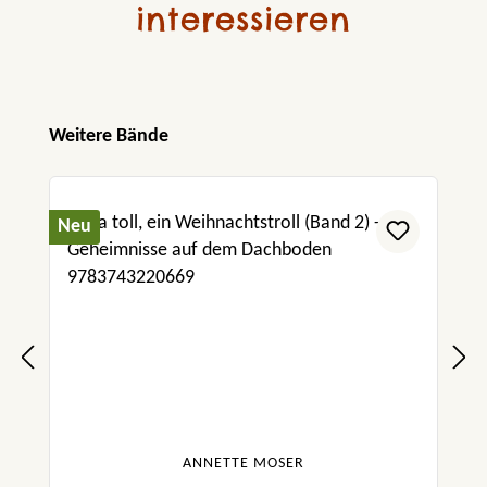
interessieren
Produktgalerie überspringen
Weitere Bände
Neu
ANNETTE MOSER