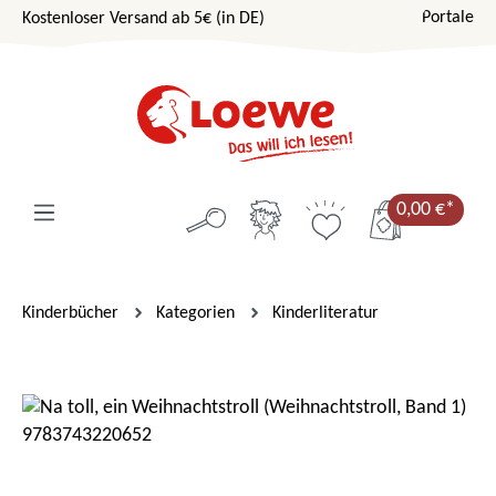
Portale
Kostenloser Versand ab 5€ (in DE)
Zum Hauptinhalt springen
0,00 €*
Kinderbücher
Kategorien
Kinderliteratur
Bildergalerie überspringen