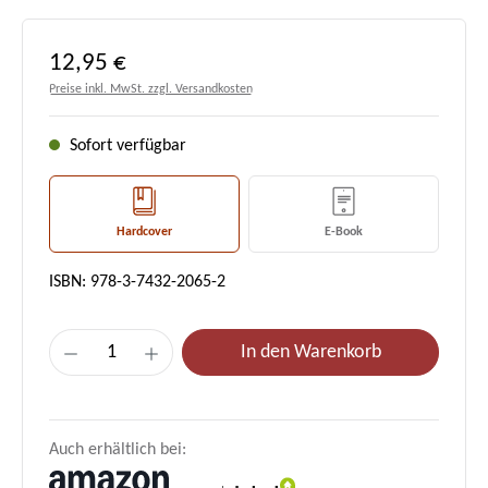
Regulärer Preis:
12,95 €
Preise inkl. MwSt. zzgl. Versandkosten
Sofort verfügbar
Hardcover
E-Book
ISBN: 978-3-7432-2065-2
Produkt Anzahl: Gib den gewünschten Wert e
In den Warenkorb
Auch erhältlich bei: