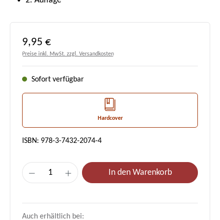
2. Auflage
Regulärer Preis:
9,95 €
Preise inkl. MwSt. zzgl. Versandkosten
Sofort verfügbar
Hardcover
ISBN: 978-3-7432-2074-4
Produkt Anzahl: Gib den gewünschten Wert e
In den Warenkorb
Auch erhältlich bei: