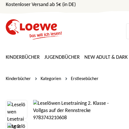
Kostenloser Versand ab 5€ (in DE)
m Hauptinhalt springen
Zur Suche springen
Zur Hauptnavigation springen
KINDERBÜCHER
JUGENDBÜCHER
NEW ADULT & DARK
Kinderbücher
Kategorien
Erstlesebücher
Bildergalerie überspringen