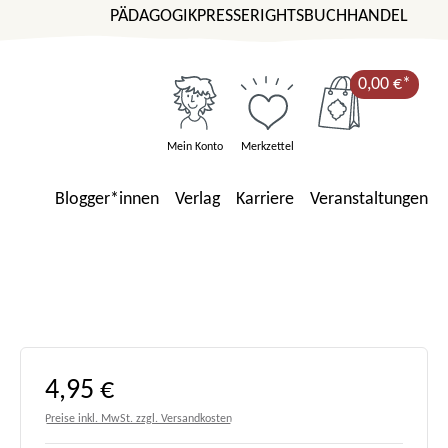
PÄDAGOGIK
PRESSE
RIGHTS
BUCHHANDEL
0,00 €*
Mein Konto
Merkzettel
Blogger*innen
Verlag
Karriere
Veranstaltungen
Regulärer Preis:
4,95 €
Preise inkl. MwSt. zzgl. Versandkosten