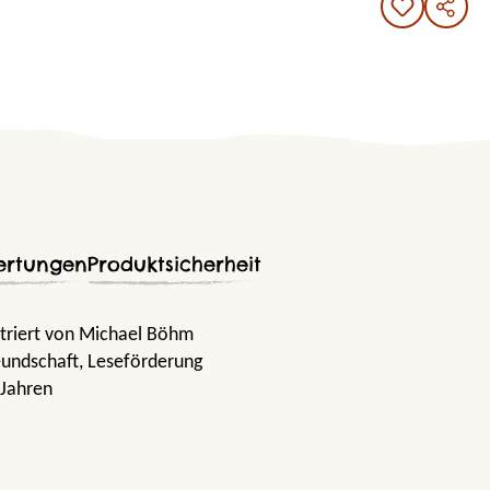
ertungen
Produktsicherheit
striert von Michael Böhm
eundschaft
, Leseförderung
 Jahren