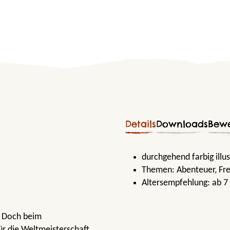
Details
Downloads
Bew
durchgehend farbig illu
Themen:
Abenteuer
, Fr
Altersempfehlung:
ab 7
s. Doch beim
Für die Weltmeisterschaft