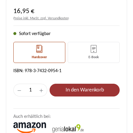
Regulärer Preis:
16,95 €
Preise inkl. MwSt. zzgl. Versandkosten
Sofort verfügbar
Hardcover
E-Book
ISBN: 978-3-7432-0954-1
Produkt Anzahl: Gib den gewünschten Wert e
In den Warenkorb
Auch erhältlich bei: