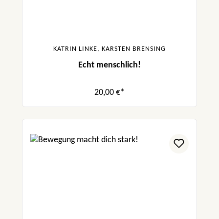
Forst
„Dieses Buch macht Groß und Klein so richtig
Spaß. Endlich erklärt mal jemand
KATRIN LINKE, KARSTEN BRENSING
verständlich, dass Ballaststoffe nicht belasten
Echt menschlich!
und warum sie so nötig sind.“ Schrot & Korn
„Anhand von leicht verständlichem
20,00 €*
Sachwissen und vielen praktischen Beispielen
vermittelt Katrin Linke Grundlagen und ein
Gefühl für bewusste Ernährung. Spannende
Experimente sowie leckere Rezepte zum
Nachmachen runden das Konzept wunderbar
ab.“ Kinderbuchlesen
„Es gibt viele Kinderkochbücher aber wenig
Bücher wie „So ernähren wir uns richtig“ mit
so einem Tiefgang, einer echten Message an