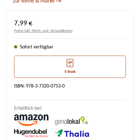
Zur Reihe & Marke
Regulärer Preis:
7,99 €
Preise inkl. MwSt. zzgl. Versandkosten
Sofort verfügbar
E-Book
ISBN: 978-3-7320-0753-0
Erhältlich bei: