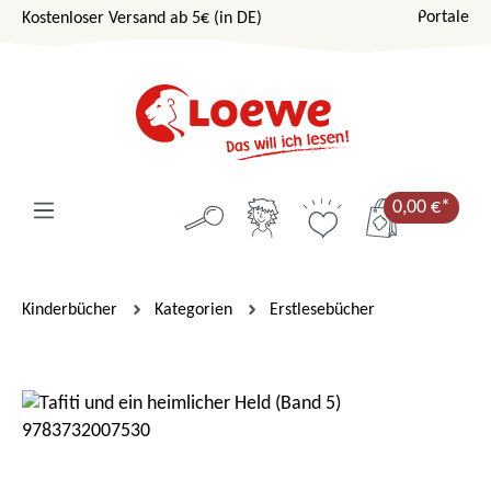
Portale
Kostenloser Versand ab 5€ (in DE)
Zum Hauptinhalt springen
0,00 €*
Kinderbücher
Kategorien
Erstlesebücher
Bildergalerie überspringen