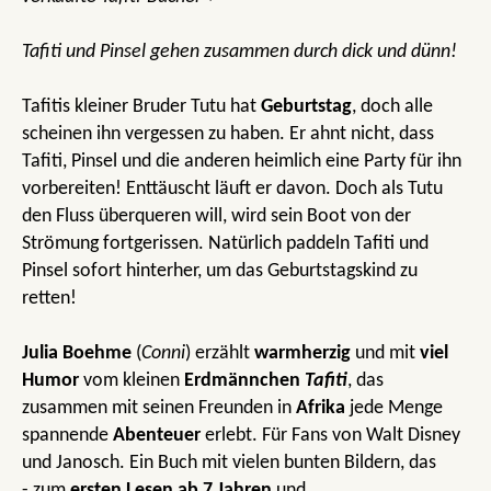
Tafiti und Pinsel gehen zusammen durch dick und dünn!
Tafitis kleiner Bruder Tutu hat
Geburtstag
, doch alle
scheinen ihn vergessen zu haben. Er ahnt nicht, dass
Tafiti, Pinsel und die anderen heimlich eine Party für ihn
vorbereiten! Enttäuscht läuft er davon. Doch als Tutu
den Fluss überqueren will, wird sein Boot von der
Strömung fortgerissen. Natürlich paddeln Tafiti und
Pinsel sofort hinterher, um das Geburtstagskind zu
retten!
Julia Boehme
(
Conni
) erzählt
warmherzig
und mit
viel
Humor
vom kleinen
Erdmännchen
Tafiti
, das
zusammen mit seinen Freunden in
Afrika
jede Menge
spannende
Abenteuer
erlebt. Für Fans von Walt Disney
und Janosch. Ein Buch mit vielen bunten Bildern, das
- zum
ersten Lesen ab 7 Jahren
und