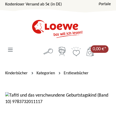
Portale
Kostenloser Versand ab 5€ (in DE)
Zum Hauptinhalt springen
0,00 €*
Kinderbücher
Kategorien
Erstlesebücher
Bildergalerie überspringen