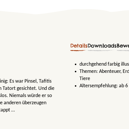
Details
Downloads
Bew
durchgehend farbig illus
Themen:
Abenteuer
, E
Tiere
ig: Es war Pinsel, Tafitis
Altersempfehlung:
ab 6
 Tatort gesichtet. Und die
gslos. Niemals würde er so
die anderen überzeugen
tappt …