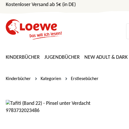
Kostenloser Versand ab 5€ (in DE)
m Hauptinhalt springen
Zur Suche springen
Zur Hauptnavigation springen
KINDERBÜCHER
JUGENDBÜCHER
NEW ADULT & DARK
Kinderbücher
Kategorien
Erstlesebücher
Bildergalerie überspringen