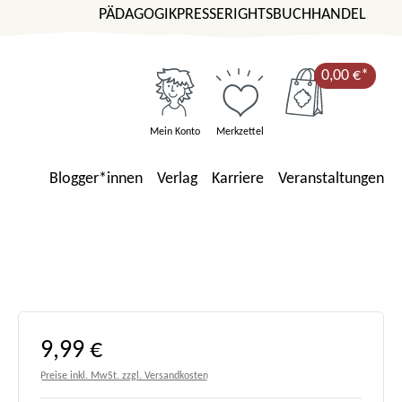
PÄDAGOGIK
PRESSE
RIGHTS
BUCHHANDEL
0,00 €*
Mein Konto
Merkzettel
Blogger*innen
Verlag
Karriere
Veranstaltungen
Regulärer Preis:
9,99 €
Preise inkl. MwSt. zzgl. Versandkosten