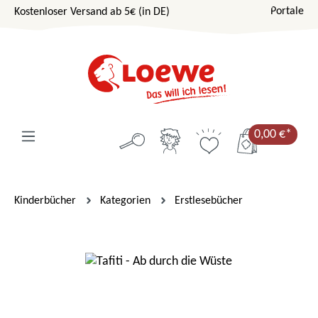
Portale
Kostenloser Versand ab 5€ (in DE)
Zum Hauptinhalt springen
0,00 €*
Kinderbücher
Kategorien
Erstlesebücher
Bildergalerie überspringen