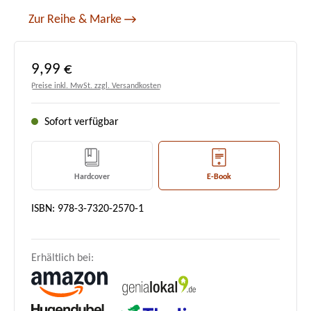
Zur Reihe & Marke
Regulärer Preis:
9,99 €
Preise inkl. MwSt. zzgl. Versandkosten
Sofort verfügbar
Hardcover
E-Book
ISBN: 978-3-7320-2570-1
Erhältlich bei: