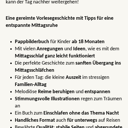
kann der Tag nachher weitergehen!
Eine gereimte Vorlesegeschichte mit Tipps für eine
entspannte Mittagsruhe
Pappbilderbuch
für Kinder
ab 18 Monaten
Mit vielen
Anregungen
und
Ideen
, wie es mit dem
Mittagsschlaf ganz leicht funktioniert
Die perfekte Geschichte zum
sanften Übergang ins
Mittagsschläfchen
Für jeden Tag: die kleine
Auszeit
im stressigen
Familien-Alltag
Melodiöse
Reime beruhigen
und
entspannen
Stimmungsvolle Illustrationen
regen zum Träumen
an
Ein Buch zum
Einschlafen ohne das Thema Nacht
Handliches Format
auch
für unterwegs
auf Reisen
Bewährte
Qualität
:
stabile Seiten
und
abgerundete