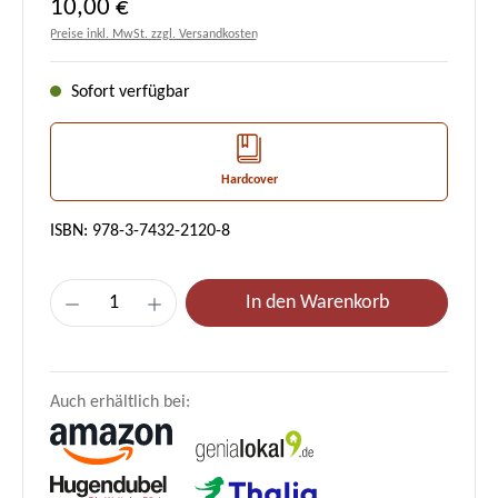
Regulärer Preis:
10,00 €
Preise inkl. MwSt. zzgl. Versandkosten
Sofort verfügbar
Hardcover
ISBN: 978-3-7432-2120-8
Produkt Anzahl: Gib den gewünschten Wert e
In den Warenkorb
Auch erhältlich bei: