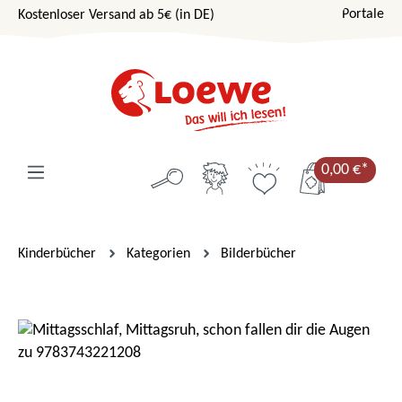
Portale
Kostenloser Versand ab 5€ (in DE)
Zum Hauptinhalt springen
0,00 €*
Kinderbücher
Kategorien
Bilderbücher
Bildergalerie überspringen