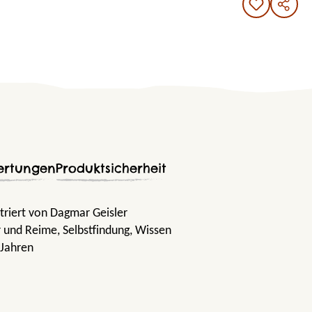
ertungen
Produktsicherheit
striert von Dagmar Geisler
er und Reime
, Selbstfindung
, Wissen
 Jahren