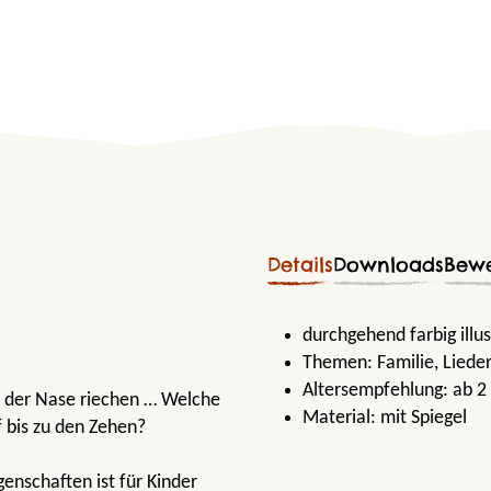
Details
Downloads
Bew
durchgehend farbig illu
Themen:
Familie
, Lied
Altersempfehlung:
ab 2
t der Nase riechen … Welche
Material:
mit Spiegel
f bis zu den Zehen?
enschaften ist für Kinder