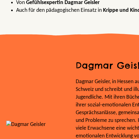
Von
Gefühlsexpertin Dagmar Geisler
Auch für den pädagogischen Einsatz in
Krippe und Kin
Dagmar Geis
Dagmar Geisler, in Hessen a
Schweiz und schreibt und illu
Jugendliche. Mit ihren Büch
ihrer sozial-emotionalen Ent
Gesprächsanlässe, gemeinsa
und Probleme zu sprechen. I
viele Erwachsene eine wicht
emotionalen Entwicklung von