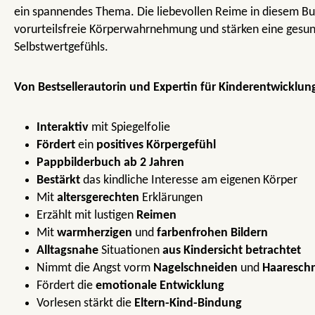
ein spannendes Thema. Die liebevollen Reime in diesem Bu
vorurteilsfreie Körperwahrnehmung und stärken eine gesu
Selbstwertgefühls.
Von
Bestsellerautorin
und
Expertin für Kinderentwicklun
Interaktiv
mit Spiegelfolie
Fördert
ein
positives Körpergefühl
Pappbilderbuch ab 2 Jahren
Bestärkt
das kindliche Interesse am eigenen Körper
Mit
altersgerechten
Erklärungen
Erzählt mit lustigen
Reimen
Mit
warmherzigen
und
farbenfrohen Bildern
Alltagsnahe
Situationen
aus Kindersicht betrachtet
Nimmt die Angst vorm
Nagelschneiden
und
Haaresch
Fördert die
emotionale Entwicklung
Vorlesen stärkt die
Eltern-Kind-Bindung