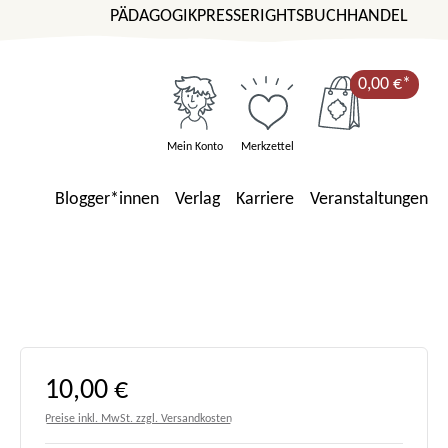
PÄDAGOGIK
PRESSE
RIGHTS
BUCHHANDEL
0,00 €*
Mein Konto
Merkzettel
Blogger*innen
Verlag
Karriere
Veranstaltungen
Regulärer Preis:
10,00 €
Preise inkl. MwSt. zzgl. Versandkosten