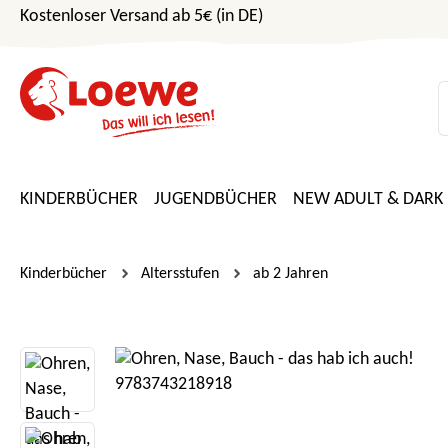
Kostenloser Versand ab 5€ (in DE)
m Hauptinhalt springen
Zur Suche springen
Zur Hauptnavigation springen
KINDERBÜCHER
JUGENDBÜCHER
NEW ADULT & DARK
Kinderbücher
Altersstufen
ab 2 Jahren
Bildergalerie überspringen