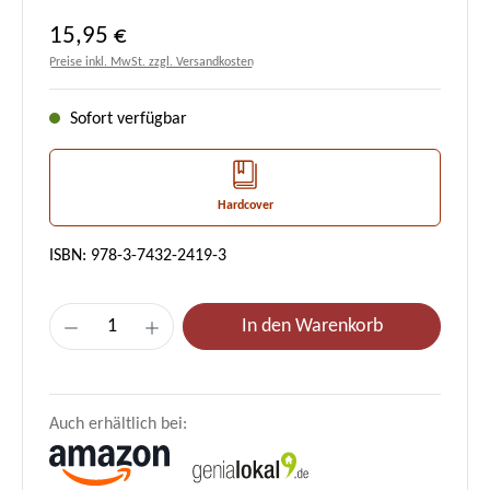
Regulärer Preis:
15,95 €
Preise inkl. MwSt. zzgl. Versandkosten
Sofort verfügbar
Hardcover
ISBN: 978-3-7432-2419-3
Produkt Anzahl: Gib den gewünschten Wert e
In den Warenkorb
Auch erhältlich bei: