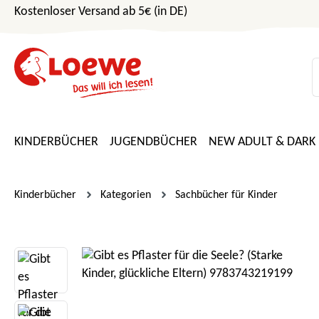
Kostenloser Versand ab 5€ (in DE)
m Hauptinhalt springen
Zur Suche springen
Zur Hauptnavigation springen
KINDERBÜCHER
JUGENDBÜCHER
NEW ADULT & DARK
Kinderbücher
Kategorien
Sachbücher für Kinder
Bildergalerie überspringen