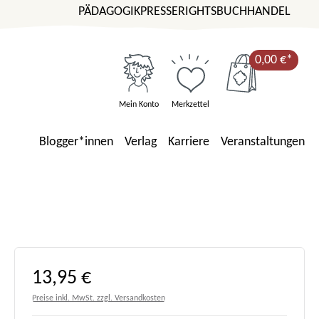
PÄDAGOGIK
PRESSE
RIGHTS
BUCHHANDEL
0,00 €*
Mein Konto
Merkzettel
Blogger*innen
Verlag
Karriere
Veranstaltungen
Regulärer Preis:
13,95 €
Preise inkl. MwSt. zzgl. Versandkosten