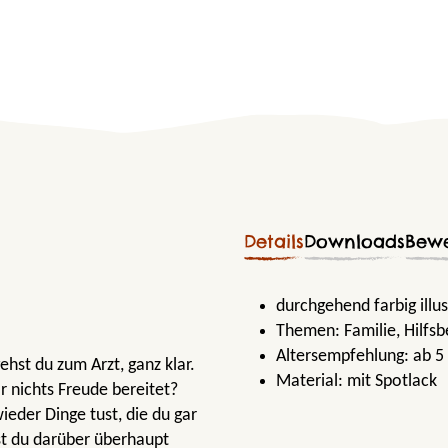
Details
Downloads
Bew
durchgehend farbig illu
Themen:
Familie
, Hilfs
Altersempfehlung:
ab 5
ehst du zum Arzt, ganz klar.
Material:
mit Spotlack
r nichts Freude bereitet?
eder Dinge tust, die du gar
fst du darüber überhaupt