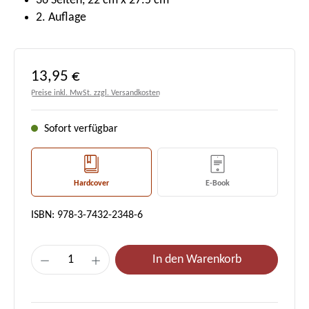
36 Seiten, 22 cm x 27.5 cm
2. Auflage
Regulärer Preis:
13,95 €
Preise inkl. MwSt. zzgl. Versandkosten
Sofort verfügbar
Hardcover
E-Book
ISBN: 978-3-7432-2348-6
Produkt Anzahl: Gib den gewünschten Wert e
In den Warenkorb