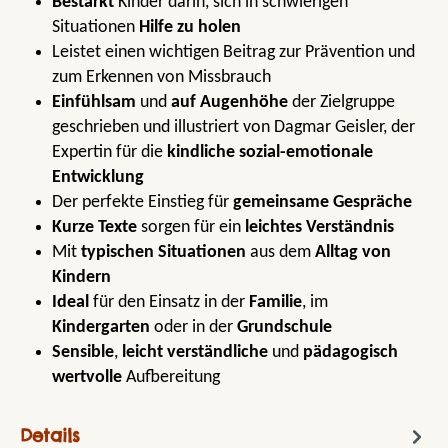
Bestärkt
Kinder darin, sich in schwierigen
Situationen
Hilfe zu holen
Leistet einen wichtigen Beitrag zur Prävention und
zum Erkennen von Missbrauch
Einfühlsam
und
auf Augenhöhe
der Zielgruppe
geschrieben und illustriert von Dagmar Geisler, der
Expertin für die
kindliche sozial-emotionale
Entwicklung
Der perfekte Einstieg für
gemeinsame Gespräche
Kurze Texte
sorgen für ein
leichtes Verständnis
Mit
typischen Situationen
aus dem
Alltag von
Kindern
Ideal
für den Einsatz in der
Familie
, im
Kindergarten
oder in der
Grundschule
Sensible
,
leicht verständliche
und
pädagogisch
wertvolle
Aufbereitung
Details