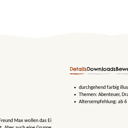
Details
Downloads
Bew
durchgehend farbig illu
Themen:
Abenteuer
, D
Altersempfehlung:
ab 6
Freund Max wollen das Ei
t. Aber auch eine Gruppe