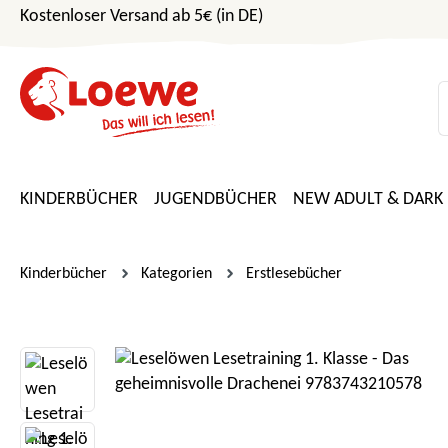
Kostenloser Versand ab 5€ (in DE)
m Hauptinhalt springen
Zur Suche springen
Zur Hauptnavigation springen
KINDERBÜCHER
JUGENDBÜCHER
NEW ADULT & DARK
Kinderbücher
Kategorien
Erstlesebücher
Bildergalerie überspringen