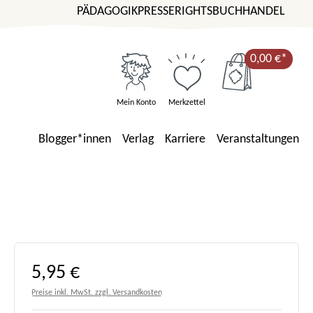
PÄDAGOGIK
PRESSE
RIGHTS
BUCHHANDEL
0,00 €*
Mein Konto
Merkzettel
Blogger*innen
Verlag
Karriere
Veranstaltungen
Regulärer Preis:
5,95 €
Preise inkl. MwSt. zzgl. Versandkosten