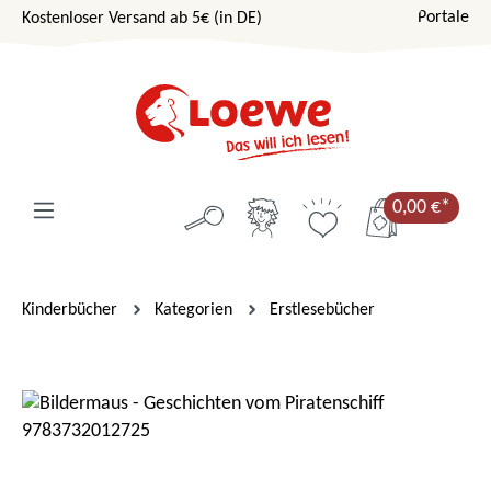
Portale
Kostenloser Versand ab 5€ (in DE)
Zum Hauptinhalt springen
0,00 €*
Kinderbücher
Kategorien
Erstlesebücher
Bildergalerie überspringen