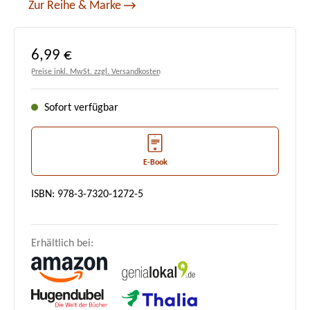
Zur Reihe & Marke
Regulärer Preis:
6,99 €
Preise inkl. MwSt. zzgl. Versandkosten
Sofort verfügbar
E-Book
ISBN: 978-3-7320-1272-5
Erhältlich bei: