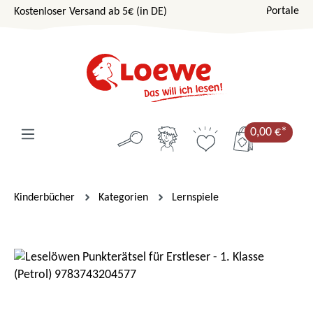
Portale
Kostenloser Versand ab 5€ (in DE)
Zum Hauptinhalt springen
0,00 €*
Kinderbücher
Kategorien
Lernspiele
Bildergalerie überspringen