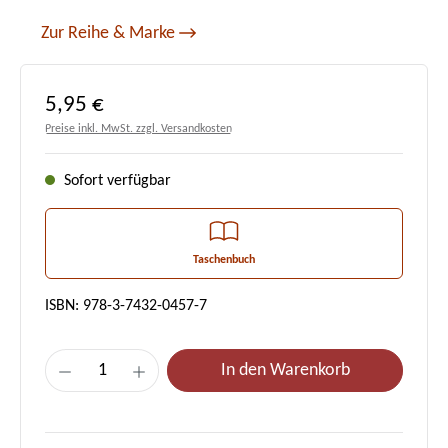
Zur Reihe & Marke
Regulärer Preis:
5,95 €
Preise inkl. MwSt. zzgl. Versandkosten
Sofort verfügbar
Taschenbuch
ISBN: 978-3-7432-0457-7
Produkt Anzahl: Gib den gewünschten Wert e
In den Warenkorb