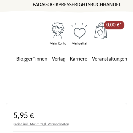
PÄDAGOGIK
PRESSE
RIGHTS
BUCHHANDEL
0,00 €*
Mein Konto
Merkzettel
Blogger*innen
Verlag
Karriere
Veranstaltungen
Regulärer Preis:
5,95 €
Preise inkl. MwSt. zzgl. Versandkosten