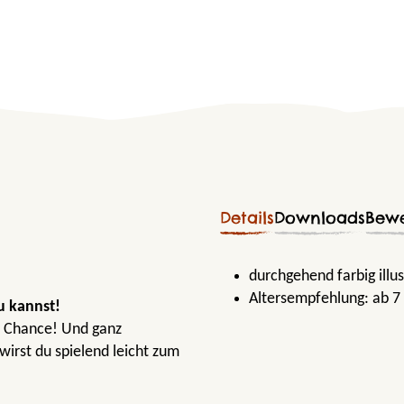
Details
Downloads
Bew
durchgehend farbig illus
Altersempfehlung:
ab 7
u kannst!
e Chance! Und ganz
irst du spielend leicht zum