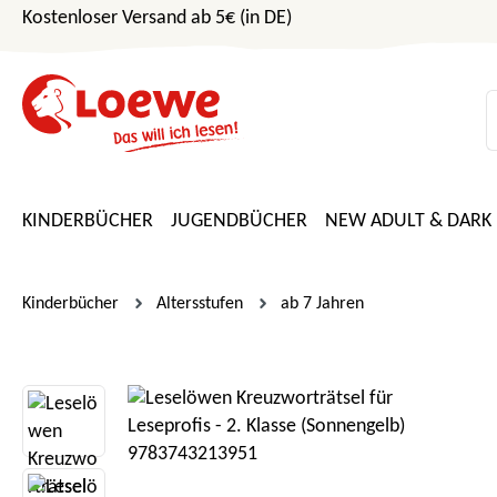
Kostenloser Versand ab 5€ (in DE)
m Hauptinhalt springen
Zur Suche springen
Zur Hauptnavigation springen
KINDERBÜCHER
JUGENDBÜCHER
NEW ADULT & DARK
Kinderbücher
Altersstufen
ab 7 Jahren
Bildergalerie überspringen