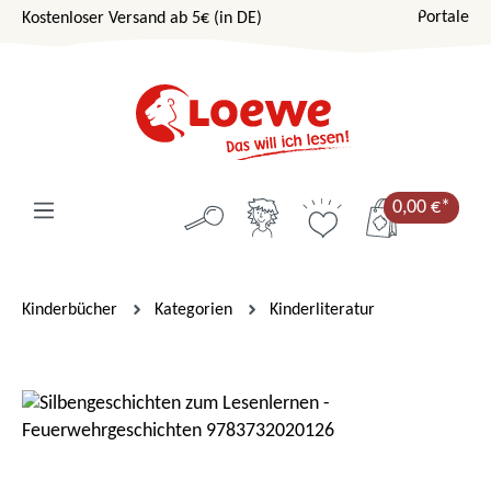
Portale
Kostenloser Versand ab 5€ (in DE)
Zum Hauptinhalt springen
0,00 €*
Kinderbücher
Kategorien
Kinderliteratur
Bildergalerie überspringen